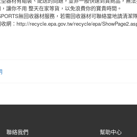
大型器材有組裝、配送的問題，並非一般快速到貨商品，無法
知，讓你不用 整天在家等貨，以免浪費你的寶貴時間。
SPORTS無回收器材服務，若需回收器材可聯絡當地請清潔隊回收,
網：http://recycle.epa.gov.tw/recycle/epa/ShowPage2.a
明
聯絡我們
幫助中心