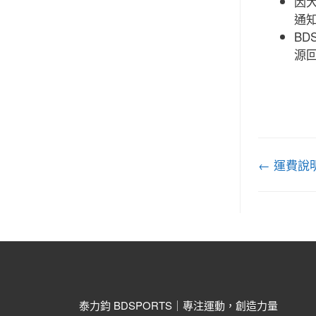
因
通
BD
源回收
← 運費說
泰力鈞 BDSPORTS｜專注運動，創造力量