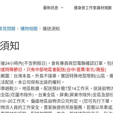
最新訊息
健身房工作室器材規劃
常見問題
購物相關
運送須知
須知
單後24小時內(不含例假日)，會有專員與您電聯確認訂單，包
或特殊節日，只有中部地區會配送(台中/苗栗/彰化/南投)
送範圍：台灣本島，外島不接單。實因特殊地型限制(山區、
無法配送，本公司保有出貨的權利。
部車趟較少，地區較廣，配送預計需7至14工作天，送貨前物
全區(花蓮市除外)、台東全區、屏東(屏東市除外)全區及部
10~20工作天， 偏遠地區由物流公司判定。(您可先行下單
護物流人員的工作安全，賣家無提供吊掛服務，若需以吊車或