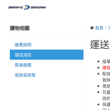
購物相關
首頁
運送
運費說明
運送須知
接
售後服務
連假
配
退換貨政策
致
南
花蓮
送約
保