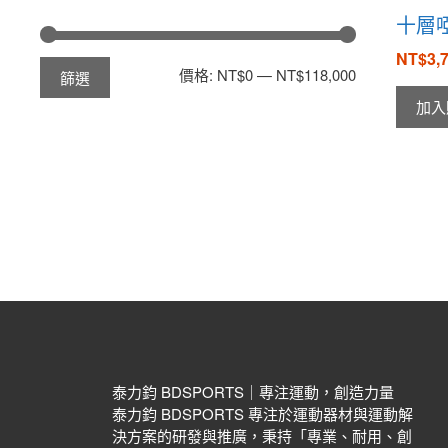
十層
NT$
3,
價格:
NT$0
—
NT$118,000
篩選
加入
泰力鈞 BDSPORTS｜專注運動，創造力量
泰力鈞 BDSPORTS 專注於運動器材與運動解
決方案的研發與推廣，秉持「專業、耐用、創