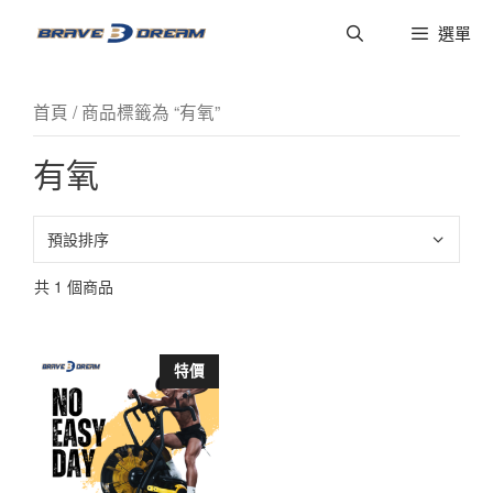
選單
首頁
/ 商品標籤為 “有氧”
有氧
共 1 個商品
特價