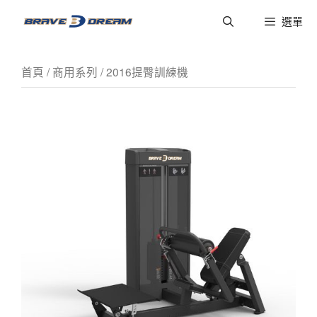
選單
首頁
/
商用系列
/ 2016提臀訓練機