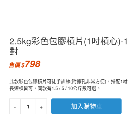
2.5kg彩色包膠槓片(1吋槓心)-1
對
798
此款彩色包膠槓片可徒手訓練(附抓孔非常方便)，搭配1吋
長短槓皆可，同款有1.5 / 5 / 10公斤數可選。
加入購物車
-
+