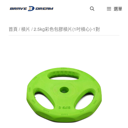
選單
首頁
/
槓片
/ 2.5kg彩色包膠槓片(1吋槓心)-1對