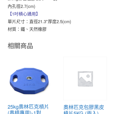
內孔徑2.7(cm)
【1吋槓心通用】
單片尺寸：直徑21.3*厚度2.5(cm)
材質：鐵、天然橡膠
相關商品
25kg奧林匹克槓片
奧林匹克包膠黑皮
(奧槓專用)-1對
槓片5KG (兩入)