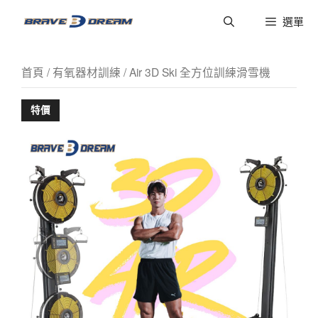
選單
首頁
/
有氧器材訓練
/ Air 3D Ski 全方位訓練滑雪機
特價