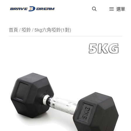
選單
首頁
/
啞鈴
/ 5kg六角啞鈴(1對)