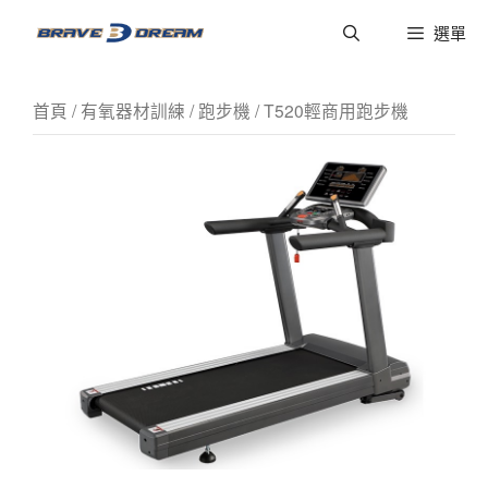
選單
首頁
/
有氧器材訓練
/
跑步機
/ T520輕商用跑步機