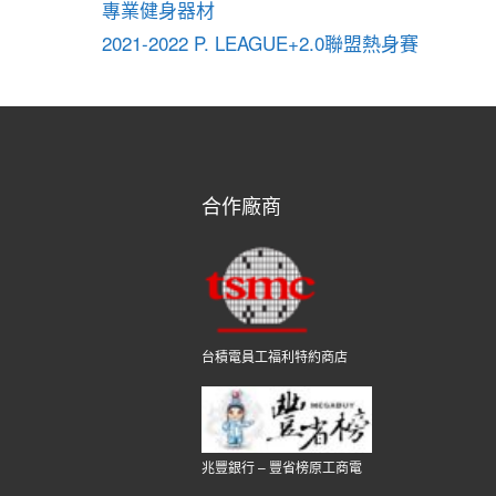
專業健身器材
2021-2022 P. LEAGUE+2.0聯盟熱身賽
合作廠商
台積電員工福利特約商店
兆豐銀行 – 豐省榜原工商電