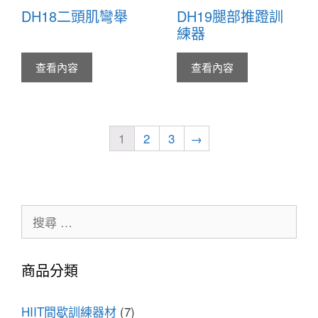
DH18二頭肌彎舉
DH19腿部推蹬訓
練器
查看內容
查看內容
1
2
3
→
商品分類
HIIT間歇訓練器材
(7)